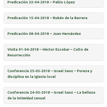
Predicación 22-04-2018 – Pablo López
Predicación 15-04-2018 – Rubén de la Barrera
Predicación 08-04-2018 – Juan Hernández
Visita 01-04-2018 – Héctor Escobar – Culto de
Resurrección
Conferencia 25-03-2018 – Israel Sanz – Pureza y
disciplina en la iglesia local
Conferencia 24-03-2018 – Israel Sanz – La belleza
de la intimidad sexual