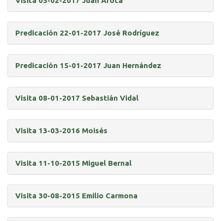
Visita 05-02-2017 Juan Aroca
Predicación 22-01-2017 José Rodríguez
Predicación 15-01-2017 Juan Hernández
Visita 08-01-2017 Sebastián Vidal
Visita 13-03-2016 Moisés
Visita 11-10-2015 Miguel Bernal
Visita 30-08-2015 Emilio Carmona