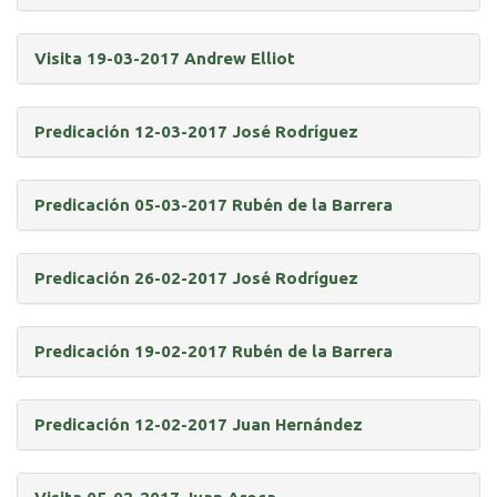
Visita 19-03-2017 Andrew Elliot
Predicación 12-03-2017 José Rodríguez
Predicación 05-03-2017 Rubén de la Barrera
Predicación 26-02-2017 José Rodríguez
Predicación 19-02-2017 Rubén de la Barrera
Predicación 12-02-2017 Juan Hernández