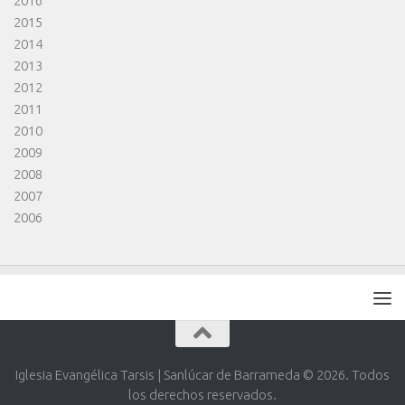
2016
2015
2014
2013
2012
2011
2010
2009
2008
2007
2006
Iglesia Evangélica Tarsis | Sanlúcar de Barrameda © 2026. Todos
los derechos reservados.