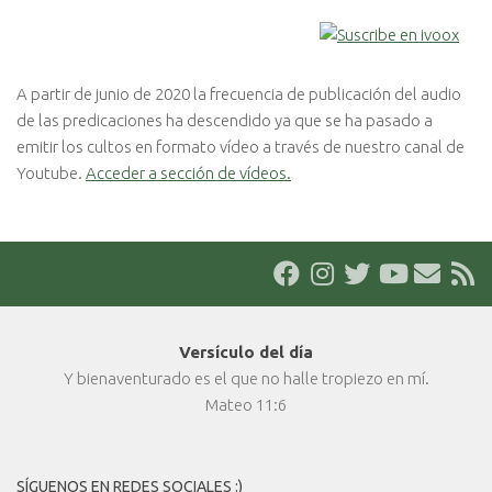
A partir de junio de 2020 la frecuencia de publicación del audio
de las predicaciones ha descendido ya que se ha pasado a
emitir los cultos en formato vídeo a través de nuestro canal de
Youtube.
Acceder a sección de vídeos.
Versículo del día
Y bienaventurado es el que no halle tropiezo en mí.
Mateo 11:6
SÍGUENOS EN REDES SOCIALES :)