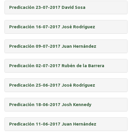
Predicación 23-07-2017 David Sosa
Predicación 16-07-2017 José Rodríguez
Predicación 09-07-2017 Juan Hernández
Predicación 02-07-2017 Rubén de la Barrera
Predicación 25-06-2017 José Rodríguez
Predicación 18-06-2017 Josh Kennedy
Predicación 11-06-2017 Juan Hernández