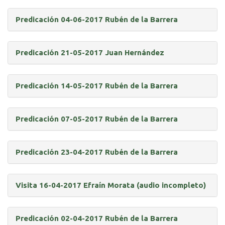
Predicación 04-06-2017 Rubén de la Barrera
Predicación 21-05-2017 Juan Hernández
Predicación 14-05-2017 Rubén de la Barrera
Predicación 07-05-2017 Rubén de la Barrera
Predicación 23-04-2017 Rubén de la Barrera
Visita 16-04-2017 Efraín Morata (audio incompleto)
Predicación 02-04-2017 Rubén de la Barrera