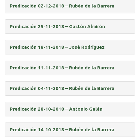
Predicación 02-12-2018 – Rubén de la Barrera
Predicación 25-11-2018 – Gastón Almirón
Predicación 18-11-2018 – José Rodríguez
Predicación 11-11-2018 – Rubén de la Barrera
Predicación 04-11-2018 – Rubén de la Barrera
Predicación 28-10-2018 – Antonio Galán
Predicación 14-10-2018 – Rubén de la Barrera