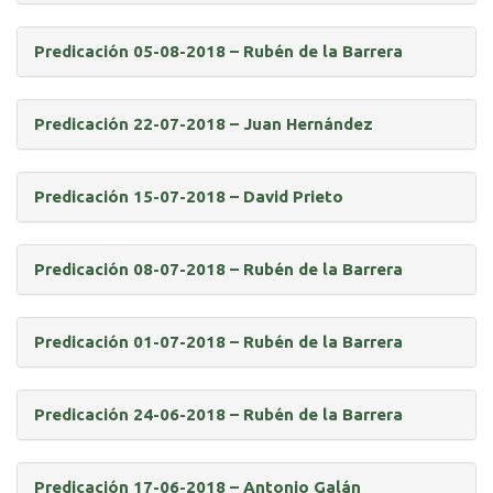
Predicación 05-08-2018 – Rubén de la Barrera
Predicación 22-07-2018 – Juan Hernández
Predicación 15-07-2018 – David Prieto
Predicación 08-07-2018 – Rubén de la Barrera
Predicación 01-07-2018 – Rubén de la Barrera
Predicación 24-06-2018 – Rubén de la Barrera
Predicación 17-06-2018 – Antonio Galán