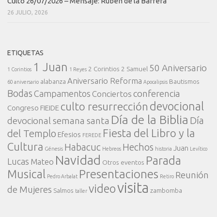
Culto 26/07/2026 – Mensaje: Rubén de la Barrera
26 JULIO, 2026
ETIQUETAS
1 Juan
50 Aniversario
2 Corintios
2 Samuel
1 Corintios
1 Reyes
Aniversario Reforma
alabanza
Bautismos
60 aniversario
Apocalipsis
Bodas
conferencia
Campamentos
Conciertos
devocional
culto resurrección
Congreso FIEIDE
Día de la Biblia
Día
devocional semana santa
Fiesta del Libro y la
del Templo
Efesios
FEREDE
Cultura
Habacuc
Hechos
Juan
Génesis
Hebreos
historia
Levítico
Navidad
Parada
Lucas
Mateo
Otros eventos
Presentaciones
Musical
Reunión
Pedro Arbalat
Retiro
visita
video
de Mujeres
Salmos
zambomba
taller