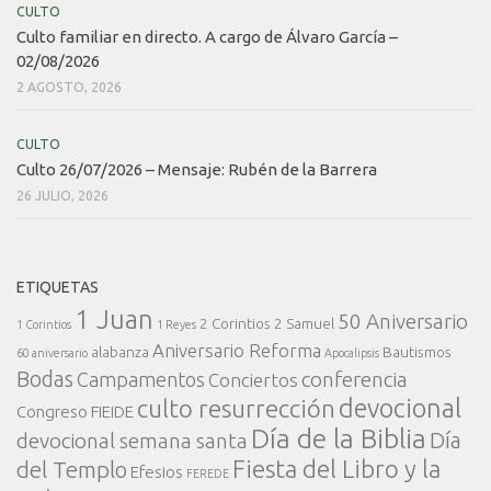
CULTO
Culto familiar en directo. A cargo de Álvaro García –
02/08/2026
2 AGOSTO, 2026
CULTO
Culto 26/07/2026 – Mensaje: Rubén de la Barrera
26 JULIO, 2026
ETIQUETAS
1 Juan
50 Aniversario
2 Corintios
2 Samuel
1 Corintios
1 Reyes
Aniversario Reforma
alabanza
Bautismos
60 aniversario
Apocalipsis
Bodas
conferencia
Campamentos
Conciertos
devocional
culto resurrección
Congreso FIEIDE
Día de la Biblia
Día
devocional semana santa
Fiesta del Libro y la
del Templo
Efesios
FEREDE