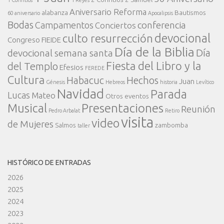
1 Corintios
1 Reyes
Aniversario Reforma
alabanza
Bautismos
60 aniversario
Apocalipsis
Bodas
conferencia
Campamentos
Conciertos
devocional
culto resurrección
Congreso FIEIDE
Día de la Biblia
Día
devocional semana santa
Fiesta del Libro y la
del Templo
Efesios
FEREDE
Cultura
Habacuc
Hechos
Juan
Génesis
Hebreos
historia
Levítico
Navidad
Parada
Lucas
Mateo
Otros eventos
Presentaciones
Musical
Reunión
Pedro Arbalat
Retiro
visita
video
de Mujeres
Salmos
zambomba
taller
HISTÓRICO DE ENTRADAS
2026
2025
2024
2023