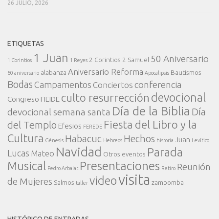
26 JULIO, 2026
ETIQUETAS
1 Juan
50 Aniversario
2 Corintios
2 Samuel
1 Corintios
1 Reyes
Aniversario Reforma
alabanza
Bautismos
60 aniversario
Apocalipsis
Bodas
conferencia
Campamentos
Conciertos
devocional
culto resurrección
Congreso FIEIDE
Día de la Biblia
Día
devocional semana santa
Fiesta del Libro y la
del Templo
Efesios
FEREDE
Cultura
Habacuc
Hechos
Juan
Génesis
Hebreos
historia
Levítico
Navidad
Parada
Lucas
Mateo
Otros eventos
Presentaciones
Musical
Reunión
Pedro Arbalat
Retiro
visita
video
de Mujeres
Salmos
zambomba
taller