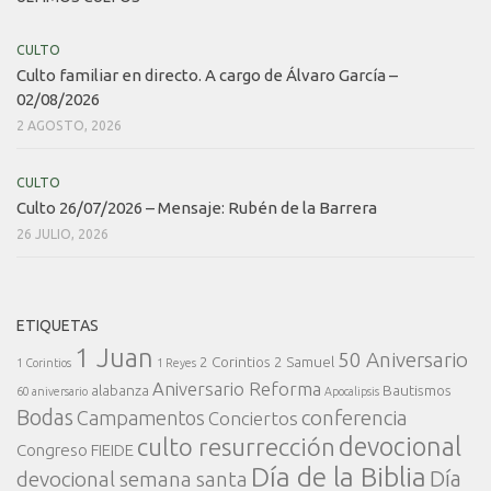
CULTO
Culto familiar en directo. A cargo de Álvaro García –
02/08/2026
2 AGOSTO, 2026
CULTO
Culto 26/07/2026 – Mensaje: Rubén de la Barrera
26 JULIO, 2026
ETIQUETAS
1 Juan
50 Aniversario
2 Corintios
2 Samuel
1 Corintios
1 Reyes
Aniversario Reforma
alabanza
Bautismos
60 aniversario
Apocalipsis
Bodas
conferencia
Campamentos
Conciertos
devocional
culto resurrección
Congreso FIEIDE
Día de la Biblia
Día
devocional semana santa