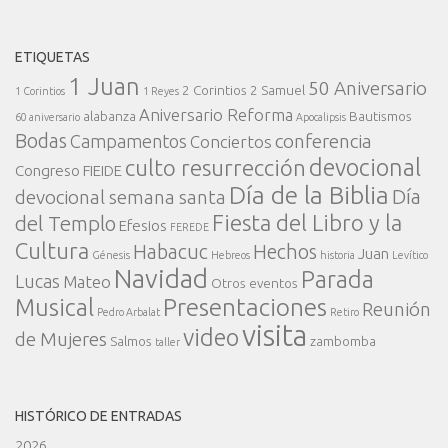
ETIQUETAS
1 Juan
50 Aniversario
2 Corintios
2 Samuel
1 Corintios
1 Reyes
Aniversario Reforma
alabanza
Bautismos
60 aniversario
Apocalipsis
Bodas
conferencia
Campamentos
Conciertos
devocional
culto resurrección
Congreso FIEIDE
Día de la Biblia
Día
devocional semana santa
Fiesta del Libro y la
del Templo
Efesios
FEREDE
Cultura
Habacuc
Hechos
Juan
Génesis
Hebreos
historia
Levítico
Navidad
Parada
Lucas
Mateo
Otros eventos
Presentaciones
Musical
Reunión
Pedro Arbalat
Retiro
visita
video
de Mujeres
Salmos
zambomba
taller
HISTÓRICO DE ENTRADAS
2026