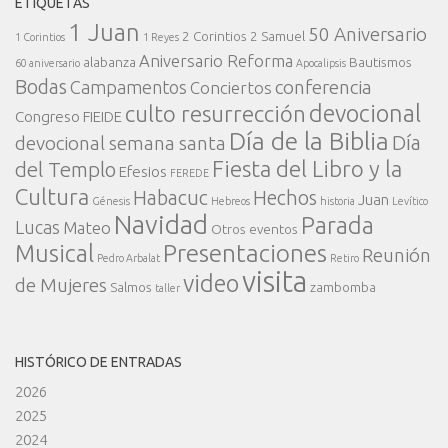
ETIQUETAS
1 Juan
50 Aniversario
2 Corintios
2 Samuel
1 Corintios
1 Reyes
Aniversario Reforma
alabanza
Bautismos
60 aniversario
Apocalipsis
Bodas
conferencia
Campamentos
Conciertos
devocional
culto resurrección
Congreso FIEIDE
Día de la Biblia
Día
devocional semana santa
Fiesta del Libro y la
del Templo
Efesios
FEREDE
Cultura
Habacuc
Hechos
Juan
Génesis
Hebreos
historia
Levítico
Navidad
Parada
Lucas
Mateo
Otros eventos
Presentaciones
Musical
Reunión
Pedro Arbalat
Retiro
visita
video
de Mujeres
Salmos
zambomba
taller
HISTÓRICO DE ENTRADAS
2026
2025
2024