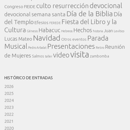
devocional
culto resurrección
Congreso FIEIDE
Día de la Biblia
Día
devocional semana santa
Fiesta del Libro y la
del Templo
Efesios
FEREDE
Cultura
Habacuc
Hechos
Juan
Génesis
Hebreos
historia
Levítico
Navidad
Parada
Lucas
Mateo
Otros eventos
Presentaciones
Musical
Reunión
Pedro Arbalat
Retiro
visita
video
de Mujeres
Salmos
zambomba
taller
HISTÓRICO DE ENTRADAS
2026
2025
2024
2023
2022
2021
2020