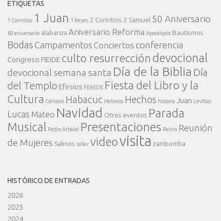
ETIQUETAS
1 Juan
50 Aniversario
2 Corintios
2 Samuel
1 Corintios
1 Reyes
Aniversario Reforma
alabanza
Bautismos
60 aniversario
Apocalipsis
Bodas
conferencia
Campamentos
Conciertos
devocional
culto resurrección
Congreso FIEIDE
Día de la Biblia
Día
devocional semana santa
Fiesta del Libro y la
del Templo
Efesios
FEREDE
Cultura
Habacuc
Hechos
Juan
Génesis
Hebreos
historia
Levítico
Navidad
Parada
Lucas
Mateo
Otros eventos
Presentaciones
Musical
Reunión
Pedro Arbalat
Retiro
visita
video
de Mujeres
Salmos
zambomba
taller
HISTÓRICO DE ENTRADAS
2026
2025
2024