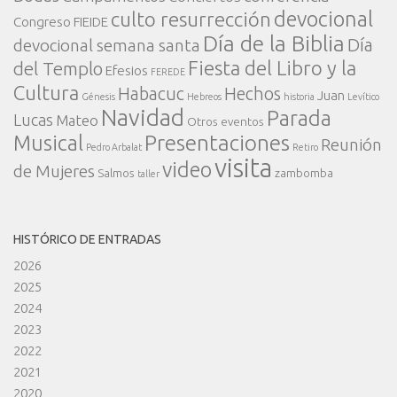
devocional
culto resurrección
Congreso FIEIDE
Día de la Biblia
Día
devocional semana santa
Fiesta del Libro y la
del Templo
Efesios
FEREDE
Cultura
Habacuc
Hechos
Juan
Génesis
Hebreos
historia
Levítico
Navidad
Parada
Lucas
Mateo
Otros eventos
Presentaciones
Musical
Reunión
Pedro Arbalat
Retiro
visita
video
de Mujeres
Salmos
zambomba
taller
HISTÓRICO DE ENTRADAS
2026
2025
2024
2023
2022
2021
2020