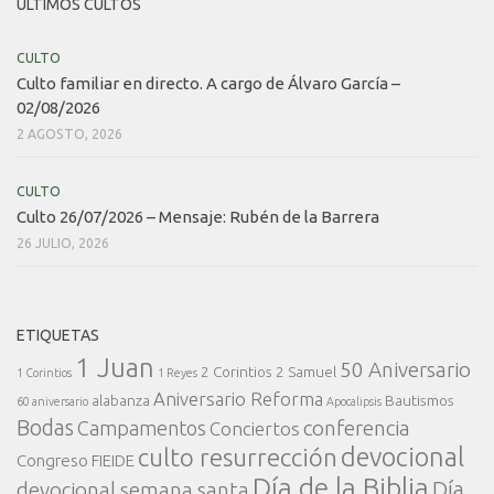
ÚLTIMOS CULTOS
CULTO
Culto familiar en directo. A cargo de Álvaro García –
02/08/2026
2 AGOSTO, 2026
CULTO
Culto 26/07/2026 – Mensaje: Rubén de la Barrera
26 JULIO, 2026
ETIQUETAS
1 Juan
50 Aniversario
2 Corintios
2 Samuel
1 Corintios
1 Reyes
Aniversario Reforma
alabanza
Bautismos
60 aniversario
Apocalipsis
Bodas
conferencia
Campamentos
Conciertos
devocional
culto resurrección
Congreso FIEIDE
Día de la Biblia
Día
devocional semana santa