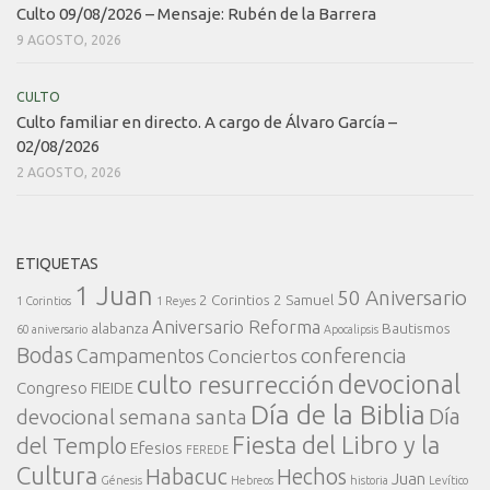
Culto 09/08/2026 – Mensaje: Rubén de la Barrera
9 AGOSTO, 2026
CULTO
Culto familiar en directo. A cargo de Álvaro García –
02/08/2026
2 AGOSTO, 2026
ETIQUETAS
1 Juan
50 Aniversario
2 Corintios
2 Samuel
1 Corintios
1 Reyes
Aniversario Reforma
alabanza
Bautismos
60 aniversario
Apocalipsis
Bodas
conferencia
Campamentos
Conciertos
devocional
culto resurrección
Congreso FIEIDE
Día de la Biblia
Día
devocional semana santa
Fiesta del Libro y la
del Templo
Efesios
FEREDE
Cultura
Habacuc
Hechos
Juan
Génesis
Hebreos
historia
Levítico