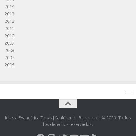
2014
2013
2012
2011
2010
2009
2008
2007
2006
Iglesia Evangélica Tarsis | Sanlúcar de Barrameda © 2026. Todos
los derechos reservados.