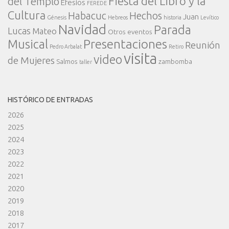
Fiesta del Libro y la
del Templo
Efesios
FEREDE
Cultura
Habacuc
Hechos
Juan
Génesis
Hebreos
historia
Levítico
Navidad
Parada
Lucas
Mateo
Otros eventos
Presentaciones
Musical
Reunión
Pedro Arbalat
Retiro
visita
video
de Mujeres
Salmos
zambomba
taller
HISTÓRICO DE ENTRADAS
2026
2025
2024
2023
2022
2021
2020
2019
2018
2017