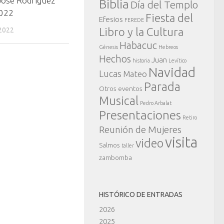
José Rodríguez
Biblia
Día del Templo
2022
Fiesta del
Efesios
FEREDE
Libro y la Cultura
2022
Habacuc
Génesis
Hebreos
Hechos
Juan
historia
Levítico
Navidad
Lucas
Mateo
Parada
Otros eventos
Musical
Pedro Arbalat
Presentaciones
Retiro
Reunión de Mujeres
visita
video
Salmos
taller
zambomba
HISTÓRICO DE ENTRADAS
2026
2025