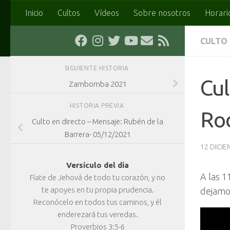
Inicio
Cultos
Vídeos
Sobre nosotros
Horari
Saltar al contenido
CULTO
SIGUIENTE HISTORIA
Cul
Zambomba 2021
HISTORIA PREVIA
Ro
Culto en directo – Mensaje: Rubén de la
Barrera- 05/12/2021
12 DICIE
Versículo del día
A las 1
Fíate de Jehová de todo tu corazón, y no
te apoyes en tu propia prudencia.
dejamos
Reconócelo en todos tus caminos, y él
enderezará tus veredas.
Proverbios 3:5-6