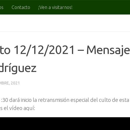
os
Contacto
¡Ven a visitarnos!
to 12/12/2021 – Mensaje
dríguez
MBRE, 2021
1:30 dará inicio la retransmisión especial del culto de est
 el vídeo aquí: