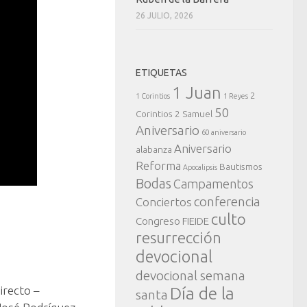
26 JULIO, 2026
ETIQUETAS
1 Juan
2
1 Corintios
1 Reyes
50
Corintios
2 Samuel
Aniversario
60 aniversario
Aniversario
alabanza
Reforma
Bautismos
Apocalipsis
Bodas
Campamentos
conferencia
Conciertos
culto
Congreso FIEIDE
resurrección
devocional
devocional semana
irecto –
Día de la
santa