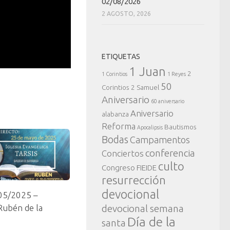
02/08/2026
2 AGOSTO, 2026
ETIQUETAS
1 Juan
2
1 Corintios
1 Reyes
50
Corintios
2 Samuel
Aniversario
60 aniversario
Aniversario
alabanza
Reforma
Bautismos
Apocalipsis
Bodas
Campamentos
conferencia
Conciertos
culto
Congreso FIEIDE
resurrección
devocional
05/2025 –
devocional semana
Rubén de la
Día de la
santa