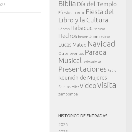
Biblia
Día del Templo
025
Fiesta del
Efesios
FEREDE
Libro y la Cultura
Habacuc
Génesis
Hebreos
Hechos
Juan
historia
Levítico
Navidad
Lucas
Mateo
Parada
Otros eventos
Musical
Pedro Arbalat
Presentaciones
Retiro
Reunión de Mujeres
visita
video
Salmos
taller
zambomba
HISTÓRICO DE ENTRADAS
2026
2025