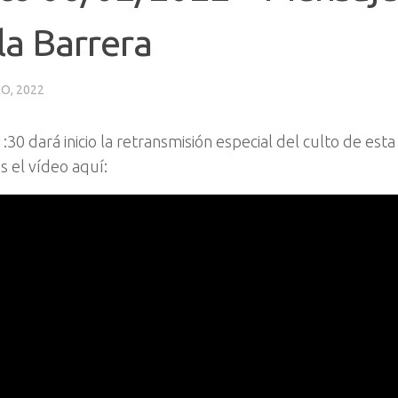
la Barrera
O, 2022
1:30 dará inicio la retransmisión especial del culto de est
 el vídeo aquí: