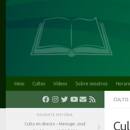
Saltar al contenido
Inicio
Cultos
Vídeos
Sobre nosotros
Horari
CULTO
SIGUIENTE HISTORIA
Cu
Culto en directo – Mensaje: José