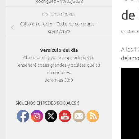
Rodríguez – 13/02/2022
de 
HISTORIA PREVIA
Culto en directo – Culto de compartir –
30/01/2022
6 FEBRER
A las 1
Versículo del día
Clama a mí, y yo te responderé, y te
dejamos
enseñaré cosas grandes y ocultas que tú
no conoces.
Jeremias 33:3
SÍGUENOS EN REDES SOCIALES :)