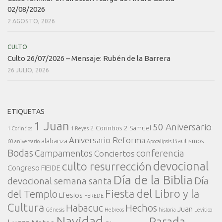
02/08/2026
2 AGOSTO, 2026
CULTO
Culto 26/07/2026 – Mensaje: Rubén de la Barrera
26 JULIO, 2026
ETIQUETAS
1 Juan
50 Aniversario
2 Corintios
2 Samuel
1 Corintios
1 Reyes
Aniversario Reforma
alabanza
Bautismos
60 aniversario
Apocalipsis
Bodas
conferencia
Campamentos
Conciertos
devocional
culto resurrección
Congreso FIEIDE
Día de la Biblia
Día
devocional semana santa
Fiesta del Libro y la
del Templo
Efesios
FEREDE
Cultura
Habacuc
Hechos
Juan
Génesis
Hebreos
historia
Levítico
Navidad
Parada