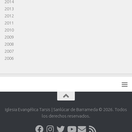
2014
2013
2012
2011
2010
2009
2008
2007
2006
Iglesia Evangélica Tarsis | Sanlúcar de Barrameda © 2026. Todos
los derechos reservados.