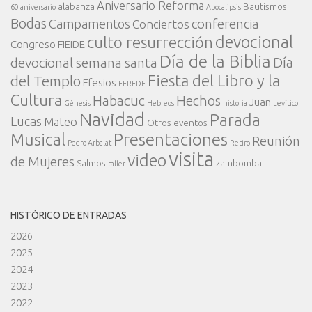
Aniversario Reforma
alabanza
Bautismos
60 aniversario
Apocalipsis
Bodas
conferencia
Campamentos
Conciertos
devocional
culto resurrección
Congreso FIEIDE
Día de la Biblia
Día
devocional semana santa
Fiesta del Libro y la
del Templo
Efesios
FEREDE
Cultura
Habacuc
Hechos
Juan
Génesis
Hebreos
historia
Levítico
Navidad
Parada
Lucas
Mateo
Otros eventos
Presentaciones
Musical
Reunión
Pedro Arbalat
Retiro
visita
video
de Mujeres
Salmos
zambomba
taller
HISTÓRICO DE ENTRADAS
2026
2025
2024
2023
2022