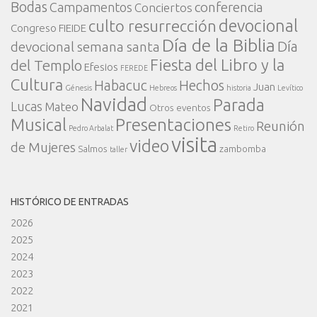
Bodas
conferencia
Campamentos
Conciertos
devocional
culto resurrección
Congreso FIEIDE
Día de la Biblia
Día
devocional semana santa
Fiesta del Libro y la
del Templo
Efesios
FEREDE
Cultura
Habacuc
Hechos
Juan
Génesis
Hebreos
historia
Levítico
Navidad
Parada
Lucas
Mateo
Otros eventos
Presentaciones
Musical
Reunión
Pedro Arbalat
Retiro
visita
video
de Mujeres
Salmos
zambomba
taller
HISTÓRICO DE ENTRADAS
2026
2025
2024
2023
2022
2021