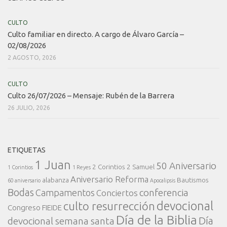
CULTO
Culto familiar en directo. A cargo de Álvaro García –
02/08/2026
2 AGOSTO, 2026
CULTO
Culto 26/07/2026 – Mensaje: Rubén de la Barrera
26 JULIO, 2026
ETIQUETAS
1 Juan
50 Aniversario
2 Corintios
2 Samuel
1 Corintios
1 Reyes
Aniversario Reforma
alabanza
Bautismos
60 aniversario
Apocalipsis
Bodas
conferencia
Campamentos
Conciertos
devocional
culto resurrección
Congreso FIEIDE
Día de la Biblia
Día
devocional semana santa