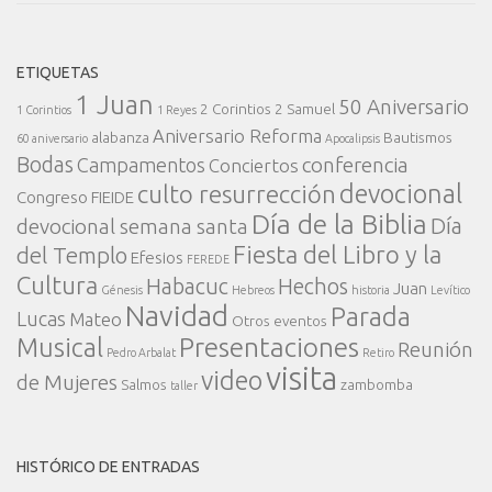
ETIQUETAS
1 Juan
50 Aniversario
2 Corintios
2 Samuel
1 Corintios
1 Reyes
Aniversario Reforma
alabanza
Bautismos
60 aniversario
Apocalipsis
Bodas
conferencia
Campamentos
Conciertos
devocional
culto resurrección
Congreso FIEIDE
Día de la Biblia
Día
devocional semana santa
Fiesta del Libro y la
del Templo
Efesios
FEREDE
Cultura
Habacuc
Hechos
Juan
Génesis
Hebreos
historia
Levítico
Navidad
Parada
Lucas
Mateo
Otros eventos
Presentaciones
Musical
Reunión
Pedro Arbalat
Retiro
visita
video
de Mujeres
Salmos
zambomba
taller
HISTÓRICO DE ENTRADAS