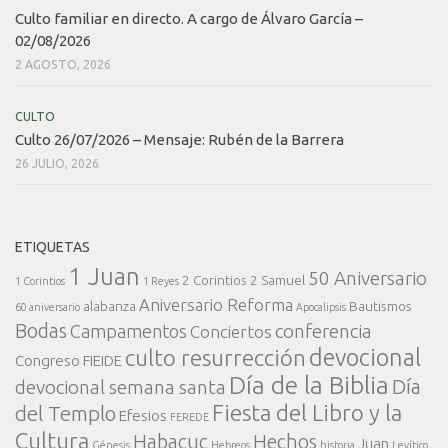
Culto familiar en directo. A cargo de Álvaro García –
02/08/2026
2 AGOSTO, 2026
CULTO
Culto 26/07/2026 – Mensaje: Rubén de la Barrera
26 JULIO, 2026
ETIQUETAS
1 Juan
50 Aniversario
2 Corintios
2 Samuel
1 Corintios
1 Reyes
Aniversario Reforma
alabanza
Bautismos
60 aniversario
Apocalipsis
Bodas
conferencia
Campamentos
Conciertos
devocional
culto resurrección
Congreso FIEIDE
Día de la Biblia
Día
devocional semana santa
Fiesta del Libro y la
del Templo
Efesios
FEREDE
Cultura
Habacuc
Hechos
Juan
Génesis
Hebreos
historia
Levítico