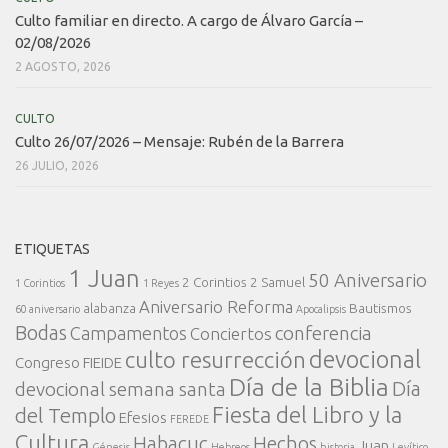
Culto familiar en directo. A cargo de Álvaro García –
02/08/2026
2 AGOSTO, 2026
CULTO
Culto 26/07/2026 – Mensaje: Rubén de la Barrera
26 JULIO, 2026
ETIQUETAS
1 Juan
50 Aniversario
2 Corintios
2 Samuel
1 Corintios
1 Reyes
Aniversario Reforma
alabanza
Bautismos
60 aniversario
Apocalipsis
Bodas
conferencia
Campamentos
Conciertos
devocional
culto resurrección
Congreso FIEIDE
Día de la Biblia
Día
devocional semana santa
Fiesta del Libro y la
del Templo
Efesios
FEREDE
Cultura
Habacuc
Hechos
Juan
Génesis
Hebreos
historia
Levítico