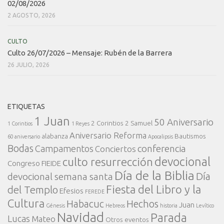
02/08/2026
2 AGOSTO, 2026
CULTO
Culto 26/07/2026 – Mensaje: Rubén de la Barrera
26 JULIO, 2026
ETIQUETAS
1 Juan
50 Aniversario
2 Corintios
2 Samuel
1 Corintios
1 Reyes
Aniversario Reforma
alabanza
Bautismos
60 aniversario
Apocalipsis
Bodas
conferencia
Campamentos
Conciertos
devocional
culto resurrección
Congreso FIEIDE
Día de la Biblia
Día
devocional semana santa
Fiesta del Libro y la
del Templo
Efesios
FEREDE
Cultura
Habacuc
Hechos
Juan
Génesis
Hebreos
historia
Levítico
Navidad
Parada
Lucas
Mateo
Otros eventos