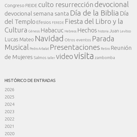
devocional
culto resurrección
Congreso FIEIDE
Día de la Biblia
Día
devocional semana santa
Fiesta del Libro y la
del Templo
Efesios
FEREDE
Cultura
Habacuc
Hechos
Juan
Génesis
Hebreos
historia
Levítico
Navidad
Parada
Lucas
Mateo
Otros eventos
Presentaciones
Musical
Reunión
Pedro Arbalat
Retiro
visita
video
de Mujeres
Salmos
zambomba
taller
HISTÓRICO DE ENTRADAS
2026
2025
2024
2023
2022
2021
2020