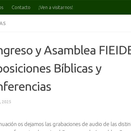
os
Contacto
¡Ven a visitarnos!
IAS
ngreso y Asamblea FIEID
osiciones Bíblicas y
nferencias
, 2025
nuación os dejamos las grabaciones de audio de las distin