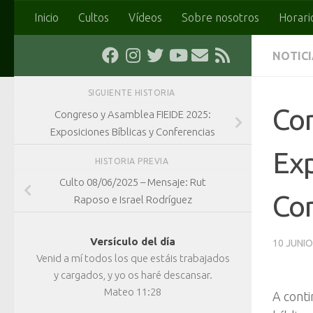
Inicio
Cultos
Vídeos
Sobre nosotros
Horari
Saltar al contenido
NOTIC
SIGUIENTE HISTORIA
Co
Congreso y Asamblea FIEIDE 2025:
Exposiciones Bíblicas y Conferencias
Exp
HISTORIA PREVIA
Culto 08/06/2025 – Mensaje: Rut
Co
Raposo e Israel Rodríguez
Versículo del día
10 JUNIO
Venid a mí todos los que estáis trabajados
y cargados, y yo os haré descansar.
Mateo 11:28
A conti