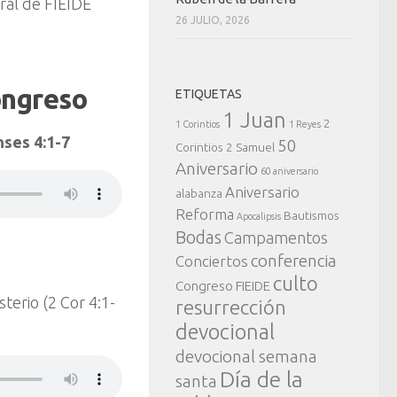
ral de FIEIDE
26 JULIO, 2026
ongreso
ETIQUETAS
1 Juan
2
1 Corintios
1 Reyes
nses 4:1-7
50
Corintios
2 Samuel
Aniversario
60 aniversario
Aniversario
alabanza
Reforma
Bautismos
Apocalipsis
Bodas
Campamentos
conferencia
Conciertos
culto
Congreso FIEIDE
terio (2 Cor 4:1-
resurrección
devocional
devocional semana
Día de la
santa