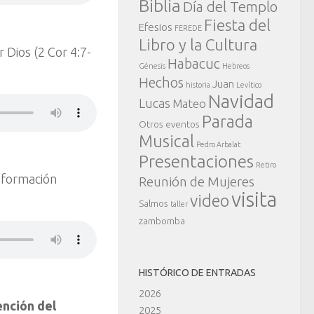
Biblia
Día del Templo
Fiesta del
Efesios
FEREDE
Libro y la Cultura
 Dios (2 Cor 4:7-
Habacuc
Génesis
Hebreos
Hechos
Juan
historia
Levítico
Navidad
Lucas
Mateo
Parada
Otros eventos
Musical
Pedro Arbalat
Presentaciones
Retiro
sformación
Reunión de Mujeres
visita
video
Salmos
taller
zambomba
HISTÓRICO DE ENTRADAS
2026
ención del
2025