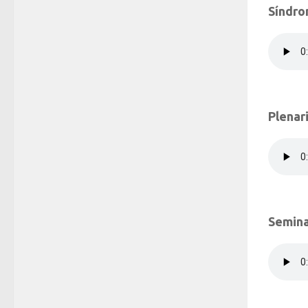
Síndro
Plenar
Semina