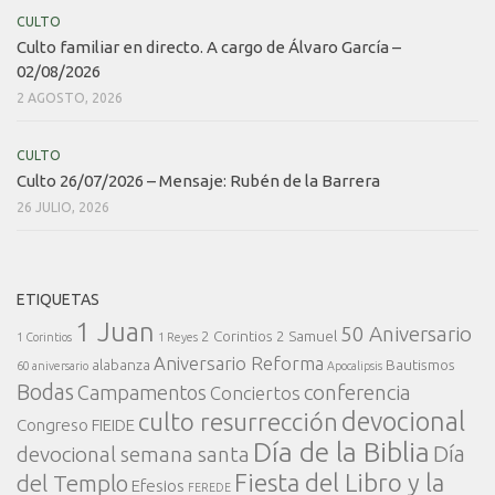
CULTO
Culto familiar en directo. A cargo de Álvaro García –
02/08/2026
2 AGOSTO, 2026
CULTO
Culto 26/07/2026 – Mensaje: Rubén de la Barrera
26 JULIO, 2026
ETIQUETAS
1 Juan
50 Aniversario
2 Corintios
2 Samuel
1 Corintios
1 Reyes
Aniversario Reforma
alabanza
Bautismos
60 aniversario
Apocalipsis
Bodas
conferencia
Campamentos
Conciertos
devocional
culto resurrección
Congreso FIEIDE
Día de la Biblia
Día
devocional semana santa
Fiesta del Libro y la
del Templo
Efesios
FEREDE