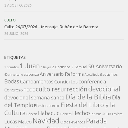
2 AGOSTO, 2026
CULTO
Culto 26/07/2026 – Mensaje: Rubén de la Barrera
26 JULIO, 2026
ETIQUETAS
1 Juan
50 Aniversario
2 Corintios
2 Samuel
1 Corintios
1 Reyes
Aniversario Reforma
alabanza
Bautismos
60 aniversario
Apocalipsis
Bodas
conferencia
Campamentos
Conciertos
devocional
culto resurrección
Congreso FIEIDE
Día de la Biblia
Día
devocional semana santa
Fiesta del Libro y la
del Templo
Efesios
FEREDE
Cultura
Habacuc
Hechos
Juan
Génesis
Hebreos
historia
Levítico
Navidad
Parada
Lucas
Mateo
Otros eventos