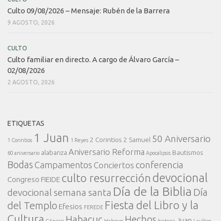
Culto 09/08/2026 – Mensaje: Rubén de la Barrera
9 AGOSTO, 2026
CULTO
Culto familiar en directo. A cargo de Álvaro García –
02/08/2026
2 AGOSTO, 2026
ETIQUETAS
1 Juan
50 Aniversario
2 Corintios
2 Samuel
1 Corintios
1 Reyes
Aniversario Reforma
alabanza
Bautismos
60 aniversario
Apocalipsis
Bodas
conferencia
Campamentos
Conciertos
devocional
culto resurrección
Congreso FIEIDE
Día de la Biblia
Día
devocional semana santa
Fiesta del Libro y la
del Templo
Efesios
FEREDE
Cultura
Habacuc
Hechos
Juan
Génesis
Hebreos
historia
Levítico