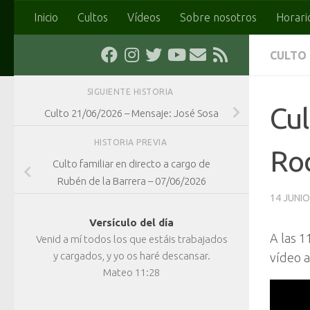
Inicio
Cultos
Vídeos
Sobre nosotros
Horari
Saltar al contenido
CULTO
SIGUIENTE HISTORIA
Cul
Culto 21/06/2026 – Mensaje: José Sosa
HISTORIA PREVIA
Ro
Culto familiar en directo a cargo de
Rubén de la Barrera – 07/06/2026
14 JUNIO
Versículo del día
A las 1
Venid a mí todos los que estáis trabajados
y cargados, y yo os haré descansar.
vídeo a
Mateo 11:28