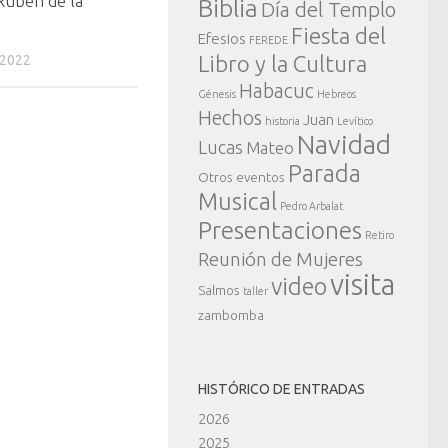
Rubén de la
Biblia
Día del Templo
Fiesta del
Efesios
FEREDE
Libro y la Cultura
 2022
Habacuc
Génesis
Hebreos
Hechos
Juan
historia
Levítico
Navidad
Lucas
Mateo
Parada
Otros eventos
Musical
Pedro Arbalat
Presentaciones
Retiro
Reunión de Mujeres
visita
video
Salmos
taller
zambomba
HISTÓRICO DE ENTRADAS
2026
2025