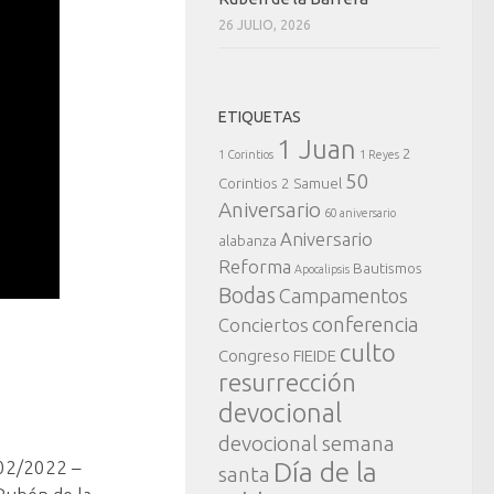
26 JULIO, 2026
ETIQUETAS
1 Juan
2
1 Corintios
1 Reyes
50
Corintios
2 Samuel
Aniversario
60 aniversario
Aniversario
alabanza
Reforma
Bautismos
Apocalipsis
Bodas
Campamentos
conferencia
Conciertos
culto
Congreso FIEIDE
resurrección
devocional
devocional semana
02/2022 –
Día de la
santa