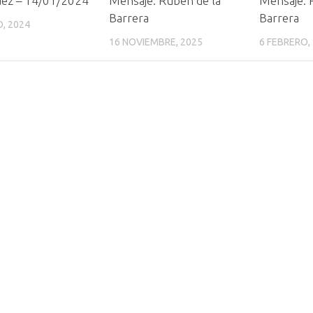
uez – 14/01/2024
Mensaje: Rubén de la
Mensaje: 
Barrera
Barrera
, 2024
16 NOVIEMBRE, 2025
6 FEBRERO,