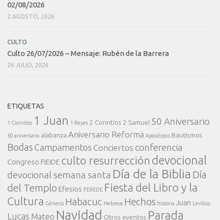
02/08/2026
2 AGOSTO, 2026
CULTO
Culto 26/07/2026 – Mensaje: Rubén de la Barrera
26 JULIO, 2026
ETIQUETAS
1 Juan
50 Aniversario
2 Corintios
2 Samuel
1 Corintios
1 Reyes
Aniversario Reforma
alabanza
Bautismos
60 aniversario
Apocalipsis
Bodas
conferencia
Campamentos
Conciertos
devocional
culto resurrección
Congreso FIEIDE
Día de la Biblia
Día
devocional semana santa
Fiesta del Libro y la
del Templo
Efesios
FEREDE
Cultura
Habacuc
Hechos
Juan
Génesis
Hebreos
historia
Levítico
Navidad
Parada
Lucas
Mateo
Otros eventos