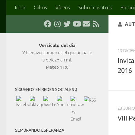
Inicio
Cultos
Vídeos
Sobre nosotros
Horari
Saltar al contenido
AUT
Versículo del día
13 DICIE
Y bienaventurado es el que no halle
Invit
tropiezo en mí.
Mateo 11:6
2016
SÍGUENOS EN REDES SOCIALES :)
23 JUNIO
VIII 
SEMBRANDO ESPERANZA