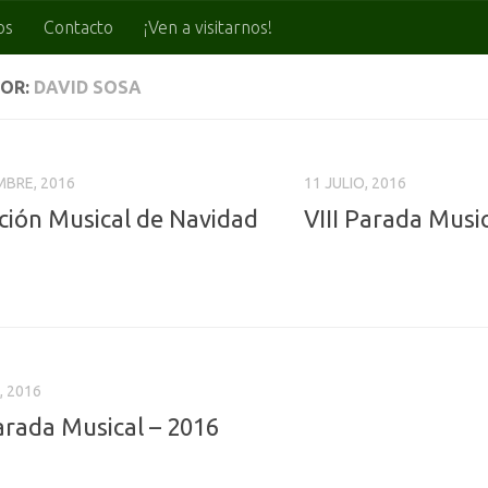
os
Contacto
¡Ven a visitarnos!
OR:
DAVID SOSA
MBRE, 2016
11 JULIO, 2016
ación Musical de Navidad
VIII Parada Musi
, 2016
Parada Musical – 2016