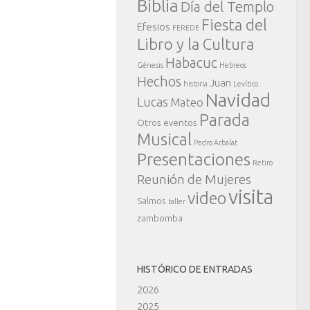
Biblia
Día del Templo
Fiesta del
Efesios
FEREDE
Libro y la Cultura
Habacuc
Génesis
Hebreos
Hechos
Juan
historia
Levítico
Navidad
Lucas
Mateo
Parada
Otros eventos
Musical
Pedro Arbalat
Presentaciones
Retiro
Reunión de Mujeres
visita
video
Salmos
taller
zambomba
HISTÓRICO DE ENTRADAS
2026
2025