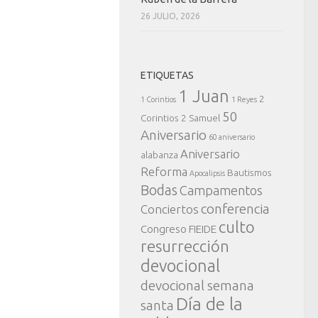
26 JULIO, 2026
ETIQUETAS
1 Juan
2
1 Corintios
1 Reyes
50
Corintios
2 Samuel
Aniversario
60 aniversario
Aniversario
alabanza
Reforma
Bautismos
Apocalipsis
Bodas
Campamentos
conferencia
Conciertos
culto
Congreso FIEIDE
resurrección
devocional
devocional semana
Día de la
santa