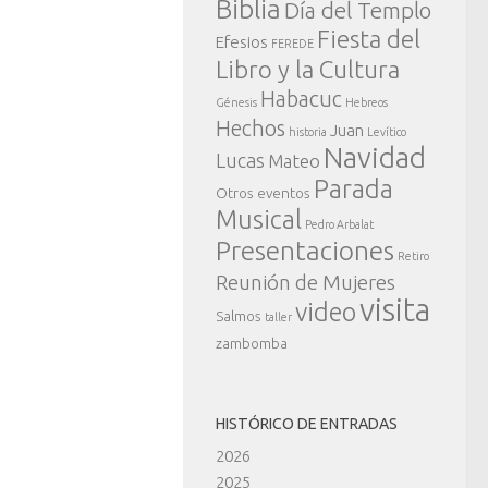
Biblia
Día del Templo
Fiesta del
Efesios
FEREDE
Libro y la Cultura
Habacuc
Génesis
Hebreos
Hechos
Juan
historia
Levítico
Navidad
Lucas
Mateo
Parada
Otros eventos
Musical
Pedro Arbalat
Presentaciones
Retiro
Reunión de Mujeres
visita
video
Salmos
taller
zambomba
HISTÓRICO DE ENTRADAS
2026
2025