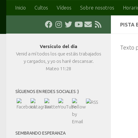
Inicio
Cultos
Vídeos
Sobre nosotros
Horari
Saltar al contenido
PISTA 
Versículo del día
Texto p
Venid a mí todos los que estáis trabajados
y cargados, y yo os haré descansar.
Mateo 11:28
SÍGUENOS EN REDES SOCIALES :)
SEMBRANDO ESPERANZA