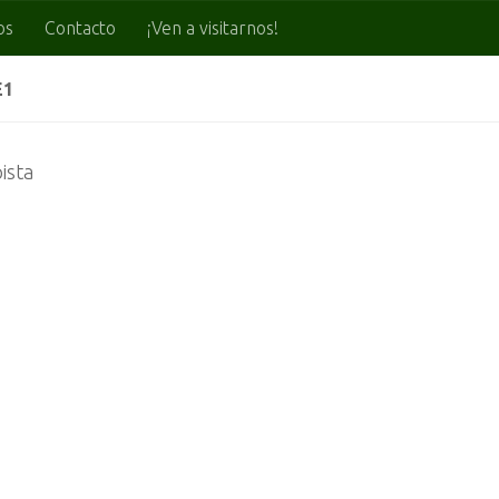
os
Contacto
¡Ven a visitarnos!
E1
ista