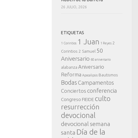
26 JULIO, 2026
ETIQUETAS
1 Juan
2
1 Corintios
1 Reyes
50
Corintios
2 Samuel
Aniversario
60 aniversario
Aniversario
alabanza
Reforma
Bautismos
Apocalipsis
Bodas
Campamentos
conferencia
Conciertos
culto
Congreso FIEIDE
resurrección
devocional
devocional semana
Día de la
santa