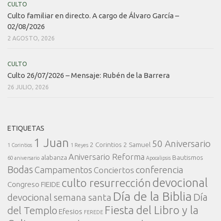
CULTO
Culto familiar en directo. A cargo de Álvaro García –
02/08/2026
2 AGOSTO, 2026
CULTO
Culto 26/07/2026 – Mensaje: Rubén de la Barrera
26 JULIO, 2026
ETIQUETAS
1 Juan
50 Aniversario
2 Corintios
2 Samuel
1 Corintios
1 Reyes
Aniversario Reforma
alabanza
Bautismos
60 aniversario
Apocalipsis
Bodas
conferencia
Campamentos
Conciertos
devocional
culto resurrección
Congreso FIEIDE
Día de la Biblia
Día
devocional semana santa
Fiesta del Libro y la
del Templo
Efesios
FEREDE