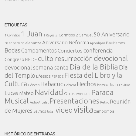
ETIQUETAS
1 Juan
50 Aniversario
2 Corintios
2 Samuel
1 Corintios
1 Reyes
Aniversario Reforma
alabanza
Bautismos
60 aniversario
Apocalipsis
Bodas
conferencia
Campamentos
Conciertos
devocional
culto resurrección
Congreso FIEIDE
Día de la Biblia
Día
devocional semana santa
Fiesta del Libro y la
del Templo
Efesios
FEREDE
Cultura
Habacuc
Hechos
Juan
Génesis
Hebreos
historia
Levítico
Navidad
Parada
Lucas
Mateo
Otros eventos
Presentaciones
Musical
Reunión
Pedro Arbalat
Retiro
visita
video
de Mujeres
Salmos
zambomba
taller
HISTÓRICO DE ENTRADAS