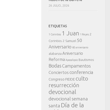
26 JULIO, 2026
ETIQUETAS
1 Juan
2
1 Corintios
1 Reyes
50
Corintios
2 Samuel
Aniversario
60 aniversario
Aniversario
alabanza
Reforma
Bautismos
Apocalipsis
Bodas
Campamentos
conferencia
Conciertos
culto
Congreso FIEIDE
resurrección
devocional
devocional semana
Día de la
santa