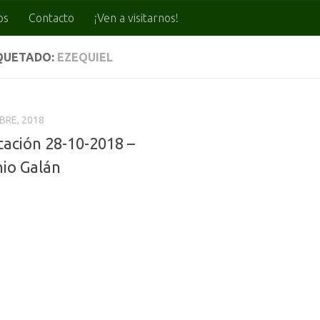
os
Contacto
¡Ven a visitarnos!
QUETADO:
EZEQUIEL
BRE, 2018
cación 28-10-2018 –
io Galán