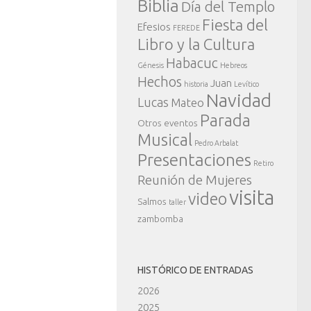
Biblia
Día del Templo
Fiesta del
Efesios
FEREDE
Libro y la Cultura
Habacuc
Génesis
Hebreos
Hechos
Juan
historia
Levítico
Navidad
Lucas
Mateo
Parada
Otros eventos
Musical
Pedro Arbalat
Presentaciones
Retiro
Reunión de Mujeres
visita
video
Salmos
taller
zambomba
HISTÓRICO DE ENTRADAS
2026
2025