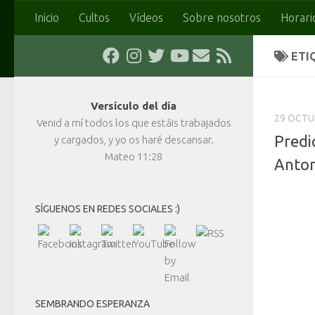
Inicio
Cultos
Vídeos
Sobre nosotros
Horari
Saltar al contenido
ETI
Versículo del día
29 OCTU
Venid a mí todos los que estáis trabajados
Predi
y cargados, y yo os haré descansar.
Mateo 11:28
Anton
SÍGUENOS EN REDES SOCIALES :)
SEMBRANDO ESPERANZA