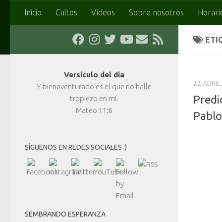
Inicio
Cultos
Vídeos
Sobre nosotros
Horari
Saltar al contenido
ETI
Versículo del día
22 ABRIL
Y bienaventurado es el que no halle
Predi
tropiezo en mí.
Mateo 11:6
Pablo
SÍGUENOS EN REDES SOCIALES :)
SEMBRANDO ESPERANZA