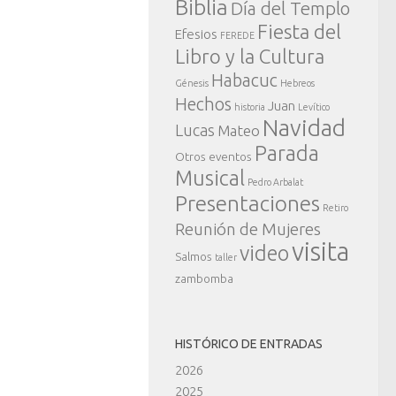
Biblia
Día del Templo
Fiesta del
Efesios
FEREDE
Libro y la Cultura
Habacuc
Génesis
Hebreos
Hechos
Juan
historia
Levítico
Navidad
Lucas
Mateo
Parada
Otros eventos
Musical
Pedro Arbalat
Presentaciones
Retiro
Reunión de Mujeres
visita
video
Salmos
taller
zambomba
HISTÓRICO DE ENTRADAS
2026
2025