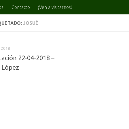
os
Contacto
¡Ven a visitarnos!
QUETADO:
JOSUÉ
, 2018
cación 22-04-2018 –
 López