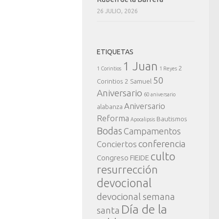
26 JULIO, 2026
ETIQUETAS
1 Juan
2
1 Corintios
1 Reyes
50
Corintios
2 Samuel
Aniversario
60 aniversario
Aniversario
alabanza
Reforma
Bautismos
Apocalipsis
Bodas
Campamentos
conferencia
Conciertos
culto
Congreso FIEIDE
resurrección
devocional
devocional semana
Día de la
santa