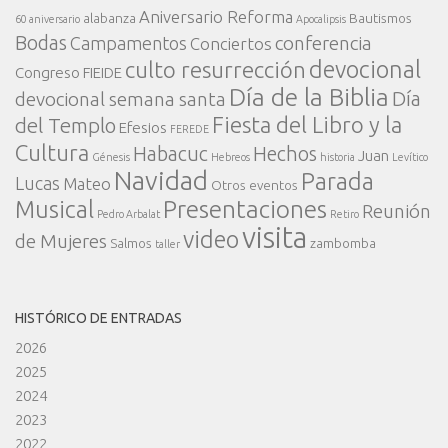
Aniversario Reforma
alabanza
Bautismos
60 aniversario
Apocalipsis
Bodas
conferencia
Campamentos
Conciertos
devocional
culto resurrección
Congreso FIEIDE
Día de la Biblia
Día
devocional semana santa
Fiesta del Libro y la
del Templo
Efesios
FEREDE
Cultura
Habacuc
Hechos
Juan
Génesis
Hebreos
historia
Levítico
Navidad
Parada
Lucas
Mateo
Otros eventos
Presentaciones
Musical
Reunión
Pedro Arbalat
Retiro
visita
video
de Mujeres
Salmos
zambomba
taller
HISTÓRICO DE ENTRADAS
2026
2025
2024
2023
2022