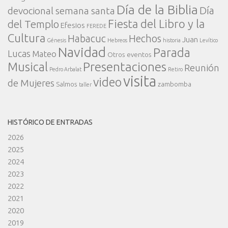
Día de la Biblia
Día
devocional semana santa
Fiesta del Libro y la
del Templo
Efesios
FEREDE
Cultura
Habacuc
Hechos
Juan
Génesis
Hebreos
historia
Levítico
Navidad
Parada
Lucas
Mateo
Otros eventos
Presentaciones
Musical
Reunión
Pedro Arbalat
Retiro
visita
video
de Mujeres
Salmos
zambomba
taller
HISTÓRICO DE ENTRADAS
2026
2025
2024
2023
2022
2021
2020
2019