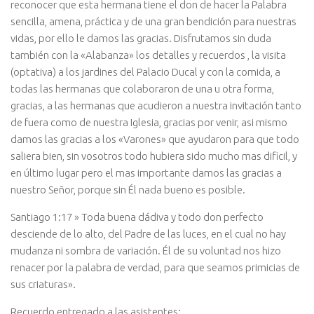
reconocer que esta hermana tiene el don de hacer la Palabra
sencilla, amena, práctica y de una gran bendición para nuestras
vidas, por ello le damos las gracias. Disfrutamos sin duda
también con la «Alabanza» los detalles y recuerdos , la visita
(optativa) a los jardines del Palacio Ducal y con la comida, a
todas las hermanas que colaboraron de una u otra forma,
gracias, a las hermanas que acudieron a nuestra invitación tanto
de fuera como de nuestra Iglesia, gracias por venir, asi mismo
damos las gracias a los «Varones» que ayudaron para que todo
saliera bien, sin vosotros todo hubiera sido mucho mas dificil, y
en último lugar pero el mas importante damos las gracias a
nuestro Señor, porque sin Él nada bueno es posible.
Santiago 1:17 » Toda buena dádiva y todo don perfecto
desciende de lo alto, del Padre de las luces, en el cual no hay
mudanza ni sombra de variación. Él de su voluntad nos hizo
renacer por la palabra de verdad, para que seamos primicias de
sus criaturas».
Recuerdo entregado a las asistentes: