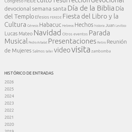
Congreso FIEIDE
Día de la Biblia
Día
devocional semana santa
Fiesta del Libro y la
del Templo
Efesios
FEREDE
Cultura
Habacuc
Hechos
Juan
Génesis
Hebreos
historia
Levítico
Navidad
Parada
Lucas
Mateo
Otros eventos
Presentaciones
Musical
Reunión
Pedro Arbalat
Retiro
visita
video
de Mujeres
Salmos
zambomba
taller
HISTÓRICO DE ENTRADAS
2026
2025
2024
2023
2022
2021
2020
2019