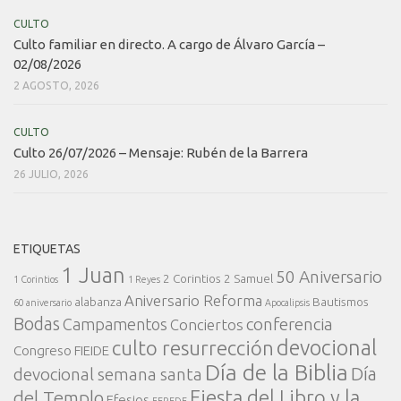
CULTO
Culto familiar en directo. A cargo de Álvaro García –
02/08/2026
2 AGOSTO, 2026
CULTO
Culto 26/07/2026 – Mensaje: Rubén de la Barrera
26 JULIO, 2026
ETIQUETAS
1 Juan
50 Aniversario
2 Corintios
2 Samuel
1 Corintios
1 Reyes
Aniversario Reforma
alabanza
Bautismos
60 aniversario
Apocalipsis
Bodas
conferencia
Campamentos
Conciertos
devocional
culto resurrección
Congreso FIEIDE
Día de la Biblia
Día
devocional semana santa
Fiesta del Libro y la
del Templo
Efesios