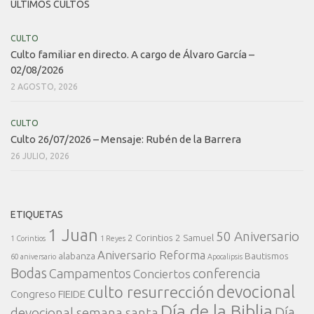
ÚLTIMOS CULTOS
CULTO
Culto familiar en directo. A cargo de Álvaro García –
02/08/2026
2 AGOSTO, 2026
CULTO
Culto 26/07/2026 – Mensaje: Rubén de la Barrera
26 JULIO, 2026
ETIQUETAS
1 Juan
50 Aniversario
2 Corintios
2 Samuel
1 Corintios
1 Reyes
Aniversario Reforma
alabanza
Bautismos
60 aniversario
Apocalipsis
Bodas
conferencia
Campamentos
Conciertos
devocional
culto resurrección
Congreso FIEIDE
Día de la Biblia
Día
devocional semana santa