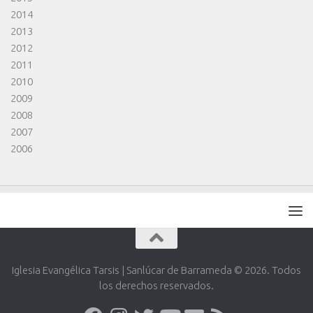
2014
2013
2012
2011
2010
2009
2008
2007
2006
Iglesia Evangélica Tarsis | Sanlúcar de Barrameda © 2026. Todos
los derechos reservados.