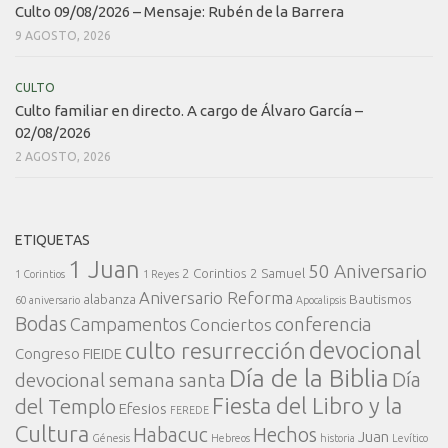
Culto 09/08/2026 – Mensaje: Rubén de la Barrera
9 AGOSTO, 2026
CULTO
Culto familiar en directo. A cargo de Álvaro García –
02/08/2026
2 AGOSTO, 2026
ETIQUETAS
1 Juan
50 Aniversario
2 Corintios
2 Samuel
1 Corintios
1 Reyes
Aniversario Reforma
alabanza
Bautismos
60 aniversario
Apocalipsis
Bodas
conferencia
Campamentos
Conciertos
devocional
culto resurrección
Congreso FIEIDE
Día de la Biblia
Día
devocional semana santa
Fiesta del Libro y la
del Templo
Efesios
FEREDE
Cultura
Habacuc
Hechos
Juan
Génesis
Hebreos
historia
Levítico