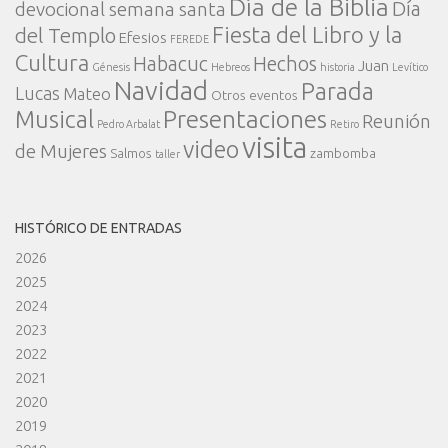
Día de la Biblia
Día
devocional semana santa
Fiesta del Libro y la
del Templo
Efesios
FEREDE
Cultura
Habacuc
Hechos
Juan
Génesis
Hebreos
historia
Levítico
Navidad
Parada
Lucas
Mateo
Otros eventos
Presentaciones
Musical
Reunión
Pedro Arbalat
Retiro
visita
video
de Mujeres
Salmos
zambomba
taller
HISTÓRICO DE ENTRADAS
2026
2025
2024
2023
2022
2021
2020
2019