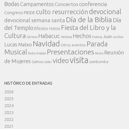
Bodas
conferencia
Campamentos
Conciertos
devocional
culto resurrección
Congreso FIEIDE
Día de la Biblia
Día
devocional semana santa
Fiesta del Libro y la
del Templo
Efesios
FEREDE
Cultura
Habacuc
Hechos
Juan
Génesis
Hebreos
historia
Levítico
Navidad
Parada
Lucas
Mateo
Otros eventos
Presentaciones
Musical
Reunión
Pedro Arbalat
Retiro
visita
video
de Mujeres
Salmos
zambomba
taller
HISTÓRICO DE ENTRADAS
2026
2025
2024
2023
2022
2021