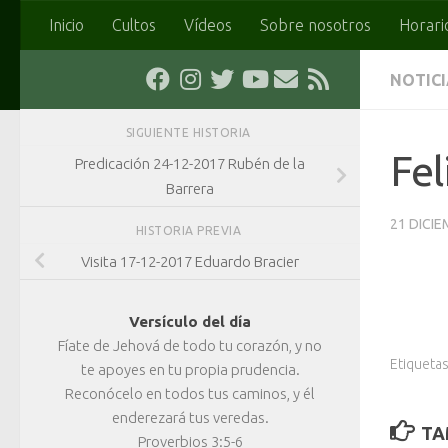
Inicio
Cultos
Vídeos
Sobre nosotros
Horari
Saltar al contenido
NOTIC
SIGUIENTE HISTORIA
Fel
Predicación 24-12-2017 Rubén de la
Barrera
21 DICIE
HISTORIA PREVIA
Visita 17-12-2017 Eduardo Bracier
Versículo del día
Fíate de Jehová de todo tu corazón, y no
Etiquetas
te apoyes en tu propia prudencia.
Reconócelo en todos tus caminos, y él
enderezará tus veredas.
TA
Proverbios 3:5-6