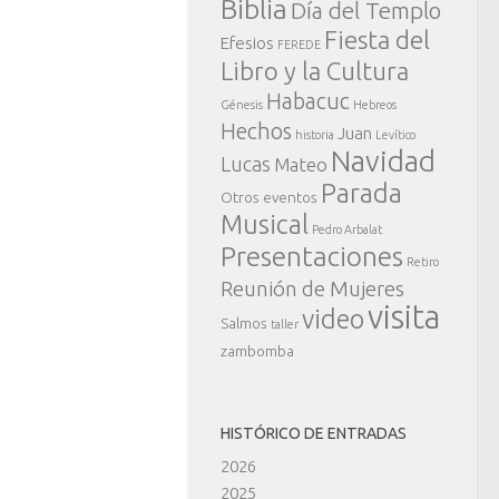
Biblia
Día del Templo
Fiesta del
Efesios
FEREDE
Libro y la Cultura
Habacuc
Génesis
Hebreos
Hechos
Juan
historia
Levítico
Navidad
Lucas
Mateo
Parada
Otros eventos
Musical
Pedro Arbalat
Presentaciones
Retiro
Reunión de Mujeres
visita
video
Salmos
taller
zambomba
HISTÓRICO DE ENTRADAS
2026
2025