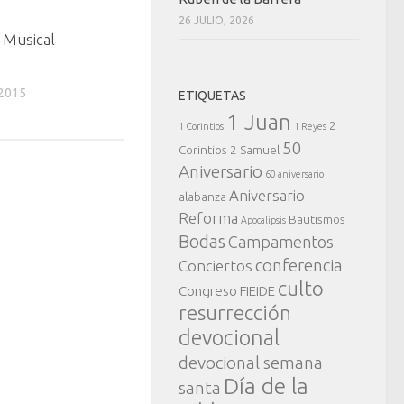
26 JULIO, 2026
 Musical –
2015
ETIQUETAS
1 Juan
2
1 Corintios
1 Reyes
50
Corintios
2 Samuel
Aniversario
60 aniversario
Aniversario
alabanza
Reforma
Bautismos
Apocalipsis
Bodas
Campamentos
conferencia
Conciertos
culto
Congreso FIEIDE
resurrección
devocional
devocional semana
Día de la
santa