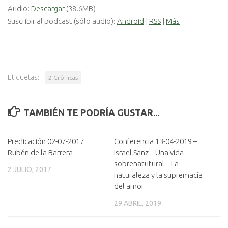
Audio:
Descargar
(38.6MB)
Suscribir al podcast (sólo audio):
Android
|
RSS
|
Más
Etiquetas:
2 Crónicas
TAMBIÉN TE PODRÍA GUSTAR...
Predicación 02-07-2017
Conferencia 13-04-2019 –
Rubén de la Barrera
Israel Sanz – Una vida
sobrenatutural – La
2 JULIO, 2017
naturaleza y la supremacía
del amor
29 ABRIL, 2019