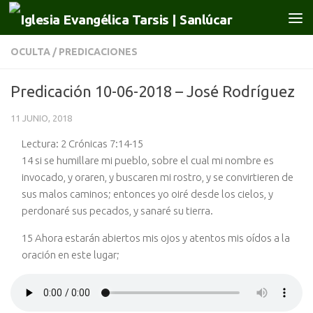
Saltar al contenido
OCULTA
/
PREDICACIONES
Predicación 10-06-2018 – José Rodríguez
11 JUNIO, 2018
Lectura: 2 Crónicas 7:14-15
14 si se humillare mi pueblo, sobre el cual mi nombre es
invocado, y oraren, y buscaren mi rostro, y se convirtieren de
sus malos caminos; entonces yo oiré desde los cielos, y
perdonaré sus pecados, y sanaré su tierra.
15 Ahora estarán abiertos mis ojos y atentos mis oídos a la
oración en este lugar;