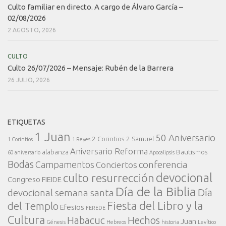
Culto familiar en directo. A cargo de Álvaro García –
02/08/2026
2 AGOSTO, 2026
CULTO
Culto 26/07/2026 – Mensaje: Rubén de la Barrera
26 JULIO, 2026
ETIQUETAS
1 Juan
50 Aniversario
2 Corintios
2 Samuel
1 Corintios
1 Reyes
Aniversario Reforma
alabanza
Bautismos
60 aniversario
Apocalipsis
Bodas
conferencia
Campamentos
Conciertos
devocional
culto resurrección
Congreso FIEIDE
Día de la Biblia
Día
devocional semana santa
Fiesta del Libro y la
del Templo
Efesios
FEREDE
Cultura
Habacuc
Hechos
Juan
Génesis
Hebreos
historia
Levítico