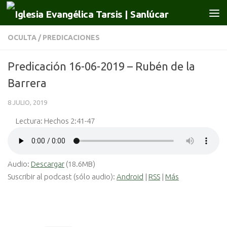
Saltar al contenido
OCULTA
/
PREDICACIONES
Predicación 16-06-2019 – Rubén de la
Barrera
8 JULIO, 2019
Lectura: Hechos 2:41-47
Audio:
Descargar
(18.6MB)
Suscribir al podcast (sólo audio):
Android
|
RSS
|
Más