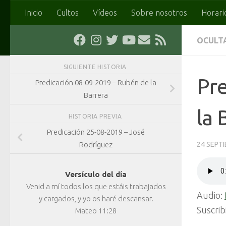
Inicio
Cultos
Vídeos
Sobre nosotros
Horari
Saltar al contenido
OCULT
SIGUIENTE HISTORIA
Pre
Predicación 08-09-2019 – Rubén de la
Barrera
la 
HISTORIA PREVIA
Predicación 25-08-2019 – José
Rodríguez
24 SEPT
Versículo del día
Venid a mí todos los que estáis trabajados
Audio:
y cargados, y yo os haré descansar.
Suscrib
Mateo 11:28