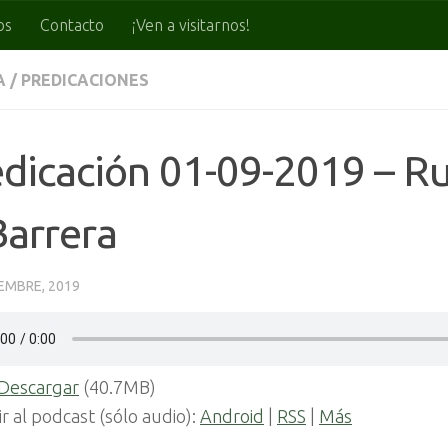
os
Contacto
¡Ven a visitarnos!
A
/
PREDICACIONES
dicación 01-09-2019 – R
Barrera
IEMBRE, 2019
Descargar
(40.7MB)
ir al podcast (sólo audio):
Android
|
RSS
|
Más