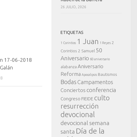
26 JULIO, 2026
ETIQUETAS
1 Juan
2
1 Corintios
1 Reyes
50
Corintios
2 Samuel
Aniversario
ón 17-06-2018
60 aniversario
Aniversario
alabanza
 Galán
Reforma
Bautismos
Apocalipsis
18
Bodas
Campamentos
conferencia
Conciertos
culto
Congreso FIEIDE
resurrección
devocional
devocional semana
Día de la
santa