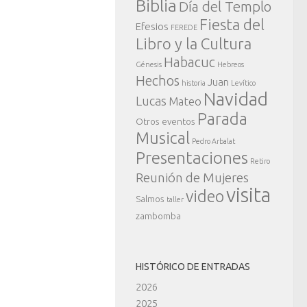
Biblia
Día del Templo
Fiesta del
Efesios
FEREDE
Libro y la Cultura
Habacuc
Génesis
Hebreos
Hechos
Juan
historia
Levítico
Navidad
Lucas
Mateo
Parada
Otros eventos
Musical
Pedro Arbalat
Presentaciones
Retiro
Reunión de Mujeres
visita
video
Salmos
taller
zambomba
HISTÓRICO DE ENTRADAS
2026
2025