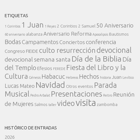
ETIQUETAS
1 Juan
50 Aniversario
2 Corintios
2 Samuel
1 Corintios
1 Reyes
Aniversario Reforma
alabanza
Bautismos
60 aniversario
Apocalipsis
Bodas
conferencia
Campamentos
Conciertos
devocional
culto resurrección
Congreso FIEIDE
Día de la Biblia
Día
devocional semana santa
Fiesta del Libro y la
del Templo
Efesios
FEREDE
Cultura
Habacuc
Hechos
Juan
Génesis
Hebreos
historia
Levítico
Navidad
Parada
Lucas
Mateo
Otros eventos
Presentaciones
Musical
Reunión
Pedro Arbalat
Retiro
visita
video
de Mujeres
Salmos
zambomba
taller
HISTÓRICO DE ENTRADAS
2026