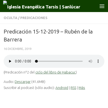
Saltar al contenido
OCULTA
/
PREDICACIONES
Predicación 15-12-2019 – Rubén de la
Barrera
16 DICIEMBRE, 2019
(Predicación nº2 del
ciclo del libro de Habacuc
)
Audio:
Descargar
(41.6MB)
Suscribir al podcast (sólo audio):
Android
|
RSS
|
Más